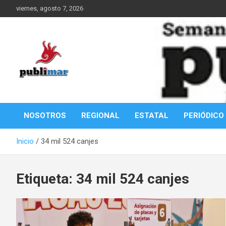
Saltar
viernes, agosto 7, 2026
al
contenido
Información de la Costa Oaxaqueña
PubliMar
NOSOTROS
REGIONAL
ESTATAL
PERIÓDICO
Inicio
34 mil 524 canjes
Etiqueta:
34 mil 524 canjes