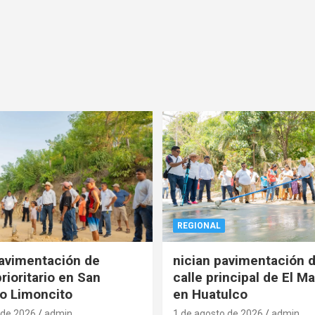
REGIONAL
pavimentación de
nician pavimentación d
rioritario en San
calle principal de El Ma
o Limoncito
en Huatulco
 de 2026
admin
1 de agosto de 2026
admin