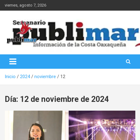
Saltar
viernes, agosto 7, 2026
al
contenido
Información de la Costa Oaxaqueña
PubliMar
Inicio
2024
noviembre
12
Día:
12 de noviembre de 2024