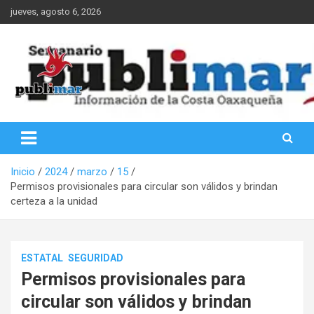
Saltar
jueves, agosto 6, 2026
al
contenido
Información de la Costa Oaxaqueña
PubliMar
Inicio
2024
marzo
15
Permisos provisionales para circular son válidos y brindan
certeza a la unidad
ESTATAL
SEGURIDAD
Permisos provisionales para
circular son válidos y brindan