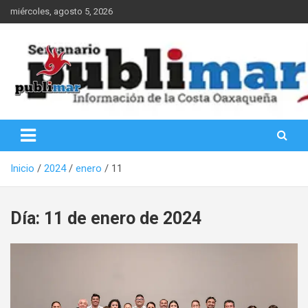
Saltar
miércoles, agosto 5, 2026
al
contenido
Información de la Costa Oaxaqueña
PubliMar
Inicio
2024
enero
11
Día:
11 de enero de 2024