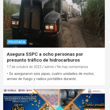
POLICIACA
Asegura SSPC a ocho personas por
presunto tráfico de hidrocarburos
17 de octubre de 2023
admin
No hay comentarios
• Se aseguraron seis pipas, cuatro unidades de motor,
armas de fuego y radios portátiles durante…