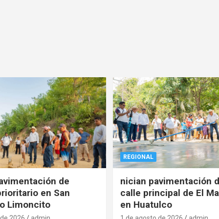
REGIONAL
pavimentación de
nician pavimentación d
rioritario en San
calle principal de El Ma
o Limoncito
en Huatulco
 de 2026
admin
1 de agosto de 2026
admin