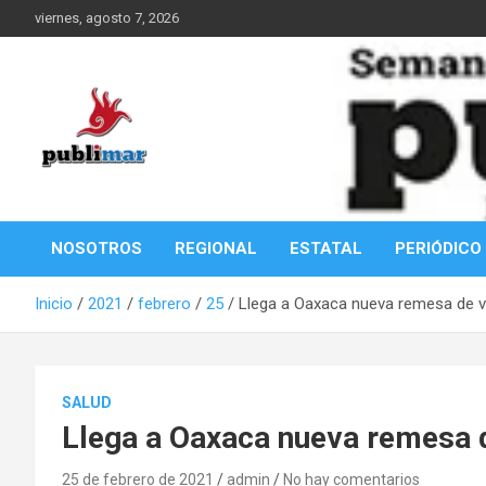
Saltar
viernes, agosto 7, 2026
al
contenido
Información de la Costa Oaxaqueña
PubliMar
NOSOTROS
REGIONAL
ESTATAL
PERIÓDICO
Inicio
2021
febrero
25
Llega a Oaxaca nueva remesa de 
SALUD
Llega a Oaxaca nueva remesa 
25 de febrero de 2021
admin
No hay comentarios