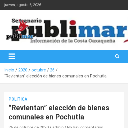
Saltar
jueves, agosto 6, 2026
al
contenido
Información de la Costa Oaxaqueña
PubliMar
Inicio
2020
octubre
26
“Revientan” elección de bienes comunales en Pochutla
POLÍTICA
“Revientan” elección de bienes
comunales en Pochutla
26 de octubre de 2020
admin
No hay comentarios