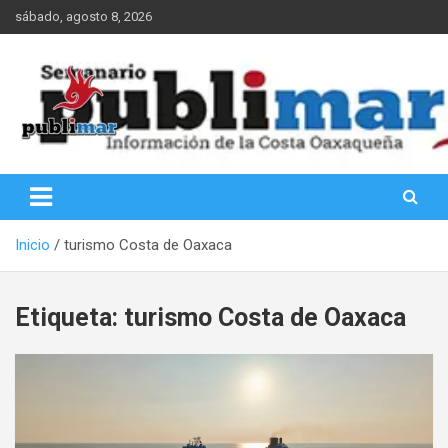
Saltar
sábado, agosto 8, 2026
al
contenido
Información de la Costa Oaxaqueña
PubliMar
Inicio
turismo Costa de Oaxaca
Etiqueta:
turismo Costa de Oaxaca