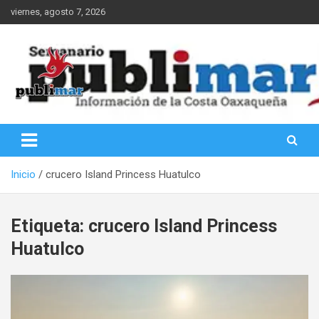
Saltar
viernes, agosto 7, 2026
al
contenido
Información de la Costa Oaxaqueña
PubliMar
Inicio
crucero Island Princess Huatulco
Etiqueta:
crucero Island Princess
Huatulco