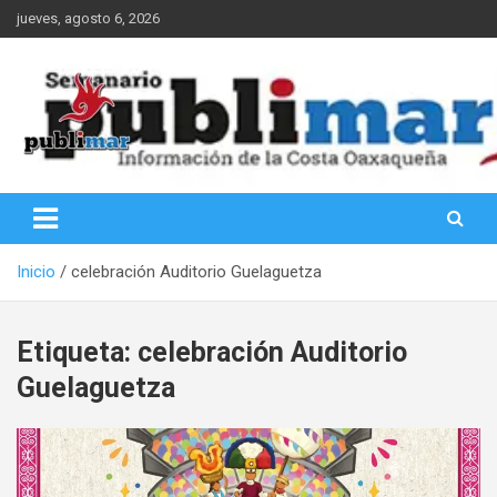
Saltar
jueves, agosto 6, 2026
al
contenido
Información de la Costa Oaxaqueña
PubliMar
Inicio
celebración Auditorio Guelaguetza
Etiqueta:
celebración Auditorio
Guelaguetza