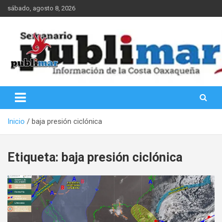
Saltar
sábado, agosto 8, 2026
al
contenido
Información de la Costa Oaxaqueña
PubliMar
Inicio
baja presión ciclónica
Etiqueta:
baja presión ciclónica